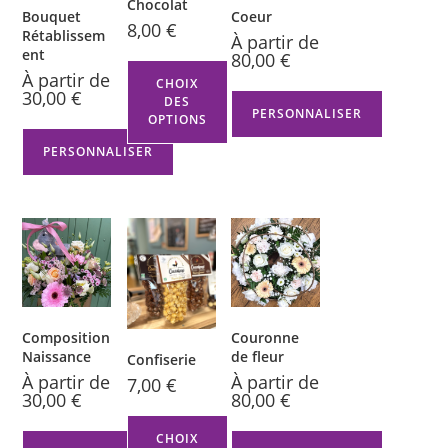
Chocolat
Bouquet
Coeur
8,00
€
Rétablissem
À partir de
ent
80,00
€
À partir de
CHOIX
30,00
€
DES
PERSONNALISER
OPTIONS
PERSONNALISER
Composition
Couronne
Naissance
de fleur
Confiserie
À partir de
À partir de
7,00
€
30,00
€
80,00
€
CHOIX